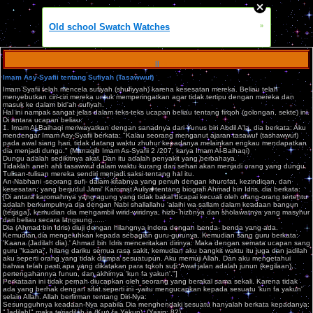
Old school Swatch Watches
»
Home
||
Arsip
Imam Asy-Syafii tentang Sufiyah (Tasawwuf)
Imam Syafii telah mencela sufiyah (shufiyyah) karena kesesatan mereka. Beliau telah
menyebutkan ciri-ciri mereka untuk memperingatkan agar tidak tertipu dengan mereka dan
masuk ke dalam bid'ah sufiyah.
Hal ini nampak sangat jelas dalam teks-teks ucapan beliau tentang firqoh (golongan, sekte) ini.
Di antara ucapan beliau:
1. Imam Al-Baihaqi meriwayatkan dengan sanadnya dari Yunus bin Abdil A'la, dia berkata: Aku
mendengar Imam Asy-Syafii berkata: "Kalau seorang menganut ajaran tasawuf (tashawwuf)
pada awal siang hari, tidak datang waktu zhuhur kepadanya melainkan engkau mendapatkan
dia menjadi dungu." (Manaqib Imam As-Syafii 2 /207, karya Imam Al-Baihaqi)
Dungu adalah sedikitnya akal. Dan itu adalah penyakit yang berbahaya.
Tidaklah aneh ahli tasawwuf dalam waktu kurang dari sehari akan menjadi orang yang dungu.
Tulisan-tulisan mereka sendiri menjadi saksi tentang hal itu.
An-Nabhani -seorang sufi- dalam kitabnya yang penuh dengan khurofat, kezindiqan, dan
kesesatan; yang berjudul Jami' Karomat Auliya tentang biografi Ahmad bin Idris, dia berkata:
[Di antara karomahnya yang agung yang tidak bakal dicapai kecuali oleh orang-orang tertentu
adalah berkumpulnya dia dengan Nabi shallallahu 'alaihi wa sallam dalam keadaan bangun
(terjaga), kemudian dia mengambil wirid-wiridnya, hizb- hizbnya dan sholawatnya yang masyhur
dari beliau secara langsung......
Dia (Ahmad bin Idris) diuji dengan hilangnya indera dengan benda- benda yang ada.
Kemudian dia mengeluhkan kepada sebagian guru-gurunya. Kemudian sang guru berkata:
'Kaana (Jadilah dia).' Ahmad bin Idris menceritakan dirinya: Maka dengan semata ucapan sang
guru "kaana", hilang dariku semua rasa sakit, kemudian aku bangkit waktu itu juga dan jadilah
aku seperti orang yang tidak ditimpa sesuatupun. Aku memuji Allah. Dan aku mengetahui
bahwa telah pasti apa yang dikatakan para tokoh sufi: Awal jalan adalah junun (kegilaan),
pertengahannya funun, dan akhirnya 'kun fa yakun'."]
Perkataan ini tidak pernah diucapkan oleh seorang yang berakal sama sekali. Karena tidak
ada yang berhak dengan sifat seperti ini -yaitu mengucapkan kepada sesuatu 'kun fa yakun'
selain Allah. Allah berfirman tentang Diri-Nya:
Sesungguhnya keadaan-Nya apabila Dia menghendaki sesuatu hanyalah berkata kepadanya:
"Jadilah!" maka terjadilah ia (Kun fa Yakun). (Yasin: 82)