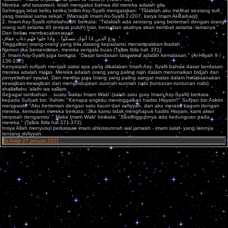
Mereka -ahil tasawwuf- telah mengakui bahwa diri mereka adalah gila.
Sehingga tidak keliru ketika Imam Asy-Syafii mengatakan: "Tidaklah aku melihat seorang sufi
yang berakal sama sekali." (Manaqib Imam As-Syafii 2 /207, karya Imam Al-Baihaqi)
2. Imam Asy-Syafii rohimahulloh berkata: "Tidaklah ada seorang yang berteman dengan orang-
orang sufi selama 40 (empat puluh) hari, kemudian akalnya akan kembali selama- lamanya."
Dan beliau membacakan syair:
ودع الذين اذا أتوك تنسكوا... واذا خلوا فهم ذئاب خفاف
Tinggalkan orang-orang yang bila datang kepadamu menampakkan ibadah
Namun jika bersendirian, mereka serigala buas (Talbis Iblis hal. 371)
3. Imam Asy-Syafii juga berkata: "Dasar landasan tasawwuf adalah kemalasan." (Al-Hilyah 9 /
136-137)
Kenyataan sufiyah menjadi saksi apa yang dikatakan Imam Asy- Syafii bahwa dasar landasan
mereka adalah malas. Mereka adalah orang yang paling rajin dalam menunaikan bid'ah dan
penyelisihan syariat. Dan mereka juga orang yang paling sangat malas dalam melaksanakan
kewajiban-kewajiban dan menghidupkan sunnah-sunnah nabi (tuntunan-tuntunan nabi)
shallallahu 'alaihi wa sallam.
Sebagai tambahan... suatu waktu Imam Waki' (salah satu guru Imam Asy-Syafii) berkata
kepada Sufyan bin 'Ashim: "Kenapa engkau meninggalkan hadits Hisyam?" Sufyan bin Ashim
menjawab: "Aku berteman dengan satu kaum dari sufiyyah, dan aku merasa kagum dengan
mereka, kemudian mereka berkata: 'Jika kamu tidak menghapus hadits Hisyam, kami akan
berpisah denganmu'." Maka Imam Waki' berkata: "Sesungguhnya ada kedunguan pada
mereka." (Talbis Iblis hal 371-372)
Insya Allah menyusul perkataan imam ahlussunnah wal jamaah - imam salaf- yang lainnya
tentang sufiyyah.
Di Arsip 27 januari 2011