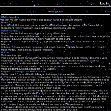
Home
||
Back
Hadits Maudhu
Macam-macam hadits dla'if yang disebabkan karena kecacatan perawi :
Maudlu' 1
Apabila sebab kecacatan pada perawi itu disebabkan oleh kedustaan atas Rasulullah
shallallaahu 'alaihi wasallam, maka haditsnya dinamakan Maudlu'.
Pengertiannya
Maudlu' secara bahasa artinya sesuatu yang diletakkan.
Sedangkan menurut istilah adalah : "Sesuatu yang diciptakan dan dibuat-buat lalu dinisbatkan
kepada Rasulullah shallallaahu 'alaihi wasallam secara dusta".
Hadits ini adalah tingkatan hadits yang paling buruk dan jelek di antara hadits-hadits dla'if
lainnya.
Sebagian ulama membagi hadits menjadi empat bagian : shahih, hasan, dla'if, dan maudlu'.
Maka maudlu' menjadi satu bagian tersendiri.
Hukum
Meriwayatkannya
Para ulama sepakat bahwasannya diharamkan meriwayatkan hadits maudlu' dari orang yang
mengetahui kepalsuannya dalam bentuk apapun, kecuali disertai penjelasan akan ke-
maudlu'annya, berdasarkan sabda Nabi shallallaahu 'alaihi wasallam :
Barangsiapa yang menceritakan hadits dariku sedangkan dia mengetahui bahwa itu dusta,
maka dia termasuk para pendusta (HR. Muslim).
Bagaimana Mengetahui Hadits Maudlu'
Hadits maudlu'dapat diketahui dengan beberapa hal, antara lain :
1. Pengakuan dari orang yang memalsukan hadits. Seperti pengakuan Abi 'Ishmat Nuh bin Abi
Maryam, yang digelari dengan Nuh Al-Jaami', bahwasannya ia telah memalsukan hadits-hadits
atas Ibnu 'Abbas tentang keutamaan-keutamaan Al-Qur'an surat per surat; dan seperti juga
pengakuan Maisarah bin Abd Rabbih Al-Farisi bahwasannya ia telah memalsukan hadits
tentang keutamaan Ali sebanyak tujuh puluh hadits.
2. Apa yang diposisikan sama dengan pengakuannya. Seperti bila seseorang menyampaikan
hadits dari seorang syaikh, dan hadits itu tidak diketahui kecuali dari syaikh tersebut, ketika si
perawi itu ditanya tentang kelahirannya lalu menyebutkan tanggal tertentu. Setelah diteliti dari
perbandingan tanggal tanggal kelahiran perawi dengan tanggal kematian sang syaikh yang
diriwayatkan darinya, ternyata perawi dilahirkan sesudah kematian syaikh, atau pada saat
syaikh itu meninggal dia masih kecil dan tidak mendapatkan periwayatan.
3. Adanya indikasi pada perawi yang menunjukkan akan kepalsuannya, misalnya seorang
perawi Rafidlah dan haditsnya berisi tentang keutamaan ahlul-bait.