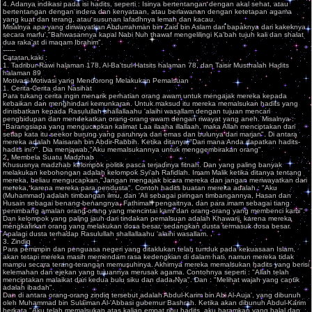
4. Adanya indikasi pada isi hadits, seperti : Isinya bertentangan dengan akal sehat, atau
bertentangan dengan indera dan kenyataan, atau berlawanan dengan ketetapan agama
yang kuat dan terang, atau susunan lafadhnya lemah dan kacau.
Misalnya apa yang diriwayatkan Abdurrahman bin Zaid bin Aslam dari bapaknya dari kakeknya
secara marfu',"Bahwasannya kapal Nabi Nuh thawaf mengelilingi Ka'bah tujuh kali dan shalat
dua raka'at di maqam Ibrahim".
------
Catatan kaki :
1. Tadribur-Rawi halaman 178, Al-Ba'tsul-Hatsits halaman 78, dan Taisir Musthalah Hadits
halaman 89
Motivasi-Motivasi yang Mendorong Melakukan Pemalsuan
1. Cerita-Cerita dan Nasihat
Para tukang cerita ingin menarik perhatian orang awam untuk mengajak mereka kepada
kebaikan dan menghindari kemunkaran. Untuk maksud itu mereka memalsukan hadits yang
dinisbatkan kepada Rasulullah shallallaahu 'alaihi wasallam dengan tujuan mencari
penghidupan dan mendekatkan orang-orang awam dengan riwayat yang aneh. Misalnya :
"Barangsiapa yang mengucapkan kalimat Laa ilaaha illallaah, maka Allah menciptakan dari
setiap kata itu seekor burung yang paruhnya dari emas dan bulunya dari marjan". Di antara
mereka adalah Maisarah bin Abdir-Rabbih. Ketika ditanya,"Dari mana Anda dapatkan hadits-
hadits ini?". Dia menjawab,"Aku memalsukannya untuk menggembirakan orang".
2. Membela Suatu Madzhab
Khususnya madzhab kelompok politik pasca terjadinya fitnah. Dan yang paling banyak
melakukan kebohongan adalah kelompok Syi'ah Rafidlah. Imam Malik ketika ditanya tentang
mereka, beliau mengucapkan,"Jangan mengajak bicara mereka dan jangan meriwayatkan dari
mereka, karena mereka para pendusta". Contoh hadits buatan mereka adalah : "Aku
(Muhammad) adalah timbangan ilmu, dan 'Ali sebagai piringan timbangannya, Hasan dan
Husain sebagai benang-benangnya, Fathimah pengaitnya, dan para imam sebagai tiang
penimbang amalan orang-orang yang mencintai kami dan orang-orang yang membenci kami".
Dan kelompok yang paling jauh dari tindakan pemalsuan adalah Khawarij, karena mereka
mengkafirkan orang yang melakukan dosa besar, sedangkan dusta termasuk dosa besar.
Apalagi dusta terhadap Rasulullah shallallaahu 'alaihi wasallam.
3. Zindiq
Para pemimpin dan penguasa negeri yang ditaklukan telah tunduk pada kekuasaan Islam,
akan tetapi mereka masih memendam rasa kedengkian di dalam hati, namun mereka tidak
mampu secara terang-terangan memusuhinya. Akhirnya mereka memalsukan hadits yang berisi
kelemahan dan ejekan yang tujuannya merusak agama. Contohnya seperti : "Allah telah
menciptakan malaikat dari kedua bulu siku dan dada-Nya". Dan : "Melihat wajah yang cantik
adalah ibadah".
Dan di antara orang-orang zindiq tersebut adalah Abdul-Karim bin Abi Al-Auja', yang dibunuh
oleh Muhammad bin Sulaiman Al-'Abbasi gubernur Bashrah. Ketika akan dibunuh Abdul-Karim
berkata,"Aku telah memalsukan atas kalian empat ribu hadits, aku haramkan yang halal dan