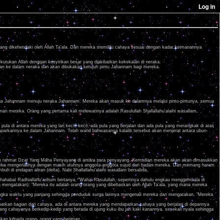
yang dikehendaki oleh Allah Ta'ala. Dan mereka memiliki cahaya sesuai dengan kadar keimanannya
ekutukan Allah dengqan kesyirikan besar yang diakibatkan kekekalan di neraka.
ukkan ke dalam neraka dan akan dibukakan ketujuh pintu Jahannam bagi mereka.
penjaga Jahannam menuju neraka Jahannam. Mereka akan masuk ke dalamnya melalui pintu-pintunya, semua
n mereka. Orang yang pertama kali melewatinya adalah Rasulullah Shallallahu'alaihi wasallam,
a pula di antara mereka yang lari kecil- kecil, ada pula yang berjalan dan ada pula yang merangkak di atas
elemparkannya ke dalam Jahannam. Telah warid bahwasanya kalalib tersebut akan menjerat antara ubun-
dengan rahmat Dzat Yang Maha Penyayang di antara para penyayang. Kemudian mereka akan akan dimasukkan
ereka mengenalinya dengan masih utuhnya anggota-anggota sujud dari badan mereka. Dan memang haram
h di endapan aliran (delta). Nabi Shallallahu'alaihi wasallam bersabda,
 shahabat Radhiallahu'anhum bertanya, "Wahai Rasulullah, sepertinya dahulu engkau menggembala di
ka mengatakan): "Mereka itu adalah orang-orang yang dibebaskan oleh Allah Ta'ala, yang mana mereka
ngka waktu yang panjang sehingga penduduk surga lainnya mengenali mereka dan mengatakan, "Mereka
atkan bagian dari cahaya, ada di antara mereka yang mendapatkan cahaya yang berjalan di depannya
ang cahayanya berkedip-kedip yang berada di ujung kuku ibu jari kaki kanannya, sesekali nyala sehingga
akan kepada orang- orang yang beriman,