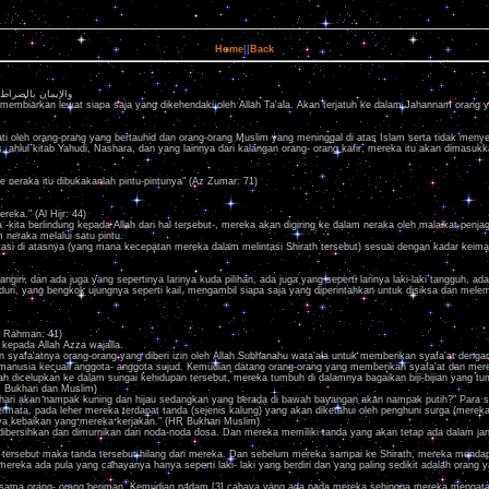
Home
||
Back
والإيمان بالصراط
embiarkan lewat siapa saja yang dikehendaki oleh Allah Ta'ala. Akan terjatuh ke dalam Jahannam orang 
ati oleh orang-prang yang bertauhid dan orang-orang Muslim yang meninggal di atas Islam serta tidak meny
s, ahlul kitab Yahudi, Nashara, dan yang lainnya dari kalangan orang- orang kafir, mereka itu akan dimas
neraka itu dibukakanlah pintu-pintunya" (Az Zumar: 71)
reka." (Al Hijr: 44)
a -kita berlindung kepada Allah dari hal tersebut-, mereka akan digiring ke dalam neraka oleh malaikat 
neraka melalui satu pintu.
i di atasnya (yang mana kecepatan mereka dalam melintasi Shirath tersebut) sesuai dengan kadar keimana
ngin, dan ada juga yang sepertinya larinya kuda pilihan, ada juga yang seperti larinya laki-laki tangguh, ad
berduri, yang bengkok ujungnya seperti kail, mengambil siapa saja yang diperintahkan untuk disiksa dan m
r Rahman: 41)
kepada Allah Azza wajalla.
ngan syafa'atnya orang-orang yang diberi izin oleh Allah Subhanahu wata'ala untuk memberikan syafa'at 
 manusia kecuali anggota- anggota sujud. Kemudian datang orang-orang yang memberikan syafa'at dan m
 dicelupkan ke dalam sungai kehidupan tersebut, mereka tumbuh di dalamnya bagaikan biji-bijian yang tumbu
. Bukhari dan Muslim)
matahari akan nampak kuning dan hijau sedangkan yang berada di bawah bayangan akan nampak putih?" Para
ermata, pada leher mereka terdapat tanda (sejenis kalung) yang akan diketahui oleh penghuni surga (mere
ya kebaikan yang mereka kerjakan." (HR Bukhari Muslim)
ersihkan dan dimurnikan dari noda-noda dosa. Dan mereka memiliki tanda yang akan tetap ada dalam ja
 tersebut maka tanda tersebut hilang dari mereka. Dan sebelum mereka sampai ke Shirath, mereka mendap
reka ada pula yang cahayanya hanya seperti laki- laki yang berdiri dan yang paling sedikit adalah orang y
a bersama orang- orang beriman. Kemudian padam [3] cahaya yang ada pada mereka sehingga mereka mengat