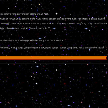
ni cahaya yang diisyaratkan dalam firman Allah,
adikan Al Qur'an itu cahaya, yang Kami tunjuki dengan dia siapa yang Kami kehendaki di antara hamba-
 sehingga dia mampu melintasi Shirath dan masuk ke dalam Surga. Sudah selayaknya bagi setiap Muslim
Najmi, Penerbit Maktabah Al Ghuroba, hal 149-156 ]
ama bertahun-tahun sehingga akhirnya sampai ke dasar neraka.
a untukmu, (yaitu) surga yang mengalir di bawahnya sungai- sungai yang kamu kekal di dalamnya. Itulah