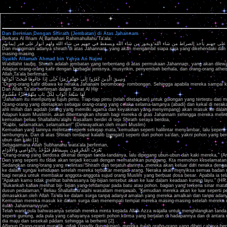
Dan Beriman Dengan Shirath (Jembatan) di Atas Jahannam
Berkata Al Imam Al Barbahari Rahimahullahu Ta'ala:
 على جهنم يأخذ الصراط من شاء الله ويجوز من شاء الله ويسقط في جهنم من شاء الله ولهم أنوار على قدر إيمانهم
Dan mengimani adanya shirath di atas Jahannam, yang akan mengambil siapa saja yang dikehendaki dan m
masing-masing.
Syaikh Allamah Ahmad bin Yahya An Najmi
Wabillahit taufiq. Shirath adalah jembatan yang terbentang di atas permukaan Jahannam, yang akan dilew
Adapun orang-orang kafir dengan berbagai jenisnya, musyrikin, penyembah berhala, dan orang-orang athei
Allah Ta'ala berfirman,
وَسِيقَ الَّذِينَ كَفَرُوا إِلَى جَهَنَّمَ زُمَرًا حَتَّى إِذَا جَاءُوهَا فُتِحَتْ أَبْوَابُهَا
"Orang-orang kafir dibawa ke neraka Jahanam berombong- rombongan. Sehingga apabila mereka sampai ke 
Dan Allah Ta'ala berfirman dalam Surat Al Hijr
لَهَا سَبْعَةُ أَبْوَابٍ لِكُلِّ بَابٍ مِنْهُمْ جُزْءٌ مَقْسُومٌ
"Jahanam itu mempunyai tujuh pintu. Tiap-tiap pintu (telah ditetapkan) untuk golongan yang tertentu dari me
Orang-orang yang ditetapkan sebagai orang-orang yang celaka selama-lamanya (abadi) dan kekal di nerak
ahli millah dan aqidah (orang yang memilki agama dan keyakinan yang menyimpang) akan masuk ke dalam 
Adapun kaum Muslimin, akan dibentangkan shirath bagi mereka di atas Jahannam sehingga mereka melintas
kemudian beliau Shallallahu'alaihi wasallam berdiri di tepi Shirath seraya berdoa,
"Rabbi, selamatkan, selamatkan!" (Diriwayatkan oleh imam Muslim)
Kemudian yang lainnya melintas seperti sekejap mata, kemudian seperti halilintar menyambar, lalu seperti a
lambungnya. Dan di atas Shirath terdapat kalalib (pengait) seperti duri pohon sa'dan, yakni pohon yang 
ubun dan kaki [1]
Sebagaimana Allah Subhanahu wata'ala berfirman,
يُعْرَفُ الْمُجْرِمُونَ بِسِيمَاهُمْ فَيُؤْخَذُ بِالنَّوَاصِي وَالأقْدَامِ
"Orang-orang yang berdosa dikenal dengan tanda-tandanya, lalu dipegang ubun-ubun dan kaki mereka." (A
Dan yang seperti itu tidak akan terjadi kecuali dengan mematahkan punggung. Kta memohon keselamatan 
Sedangkan orang-orang yang melintasi Shirath dan terjatuh darinya, mereka akan keluar dari neraka de
ke dalam sungai kehidupan setelah mereka terbakar menjadi arang. Neraka akan menyiksa semua badan
bagi neraka untuk membakar anggota-anggota sujud orang Muslim yang berbuat dosa besar. Apabila ia telah
"Apakah kamu tidak melihat bahwasanya biji-bijian tersebut akan ke luar dalam keadaan kuning layu." (HR
"Bukankah kalian melihat biji- bijian yang terdampar pada batu atau pohon. bagian yang terkena sinar 
dusun pedalaman." Beliau Shallallahu'alaihi wasallam menjawab, "Kemudian mereka akan ke luar seperti p
dimasukkan oleh Allah Ta'ala ke dalam surga tanpa adanya amalan yang mereka amalkan dan tanpa adan
Kemudian mereka masuk ke dalam surga dan menempati tempat mereka masing-masing setelah mereka dib
itulah Jahannamiyyun."
Telah warid pula bahwasanya setelah mereka minta kepada Allah Azza wajalla untuk menghilangkan tanda
seperti gunung, ada pula yang cahayanya seperti pohon kurma yang berjalan di hadapannya dan di antara me
dia maju dan sesekali padam sehingga ia berhenti [2].
Adapun Orang-orang munafik, nifak i'tiqadiy (keyakinan), mereka itulah orang-orang yang diberi cahay