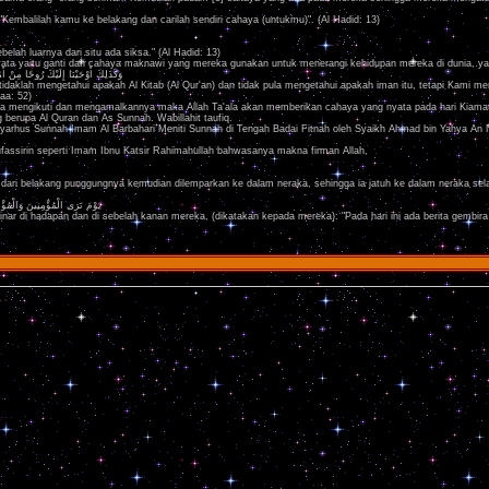
embalilah kamu ke belakang dan carilah sendiri cahaya (untukmu)". (Al Hadid: 13)
lah luarnya dari situ ada siksa." (Al Hadid: 13)
ata yaitu ganti dari cahaya maknawi yang mereka gunakan untuk menerangi kehidupan mereka di dunia, yak
وَكَذَلِكَ أَوْحَيْنَا إِلَيْكَ رُوحًا مِنْ 
lah mengetahui apakah Al Kitab (Al Qur'an) dan tidak pula mengetahui apakah iman itu, tetapi Kami menj
aa: 52)
ia mengikuti dan mengamalkannya maka Allah Ta'ala akan memberikan cahaya yang nyata pada hari Kiamat
 berupa Al Quran dan As Sunnah. Wabillahit taufiq.
an Syarhus Sunnah Imam Al Barbahari Meniti Sunnah di Tengah Badai Fitnah oleh Syaikh Ahmad bin Yahya An 
fassirin seperti Imam Ibnu Katsir Rahimahullah bahwasanya makna firman Allah,
dari belakang punggungnya kemudian dilemparkan ke dalam neraka, sehingga ia jatuh ke dalam neraka sel
يَوْمَ تَرَى الْمُؤْمِنِينَ وَالْمُؤْم
nar di hadapan dan di sebelah kanan mereka, (dikatakan kepada mereka): "Pada hari ini ada berita gembir